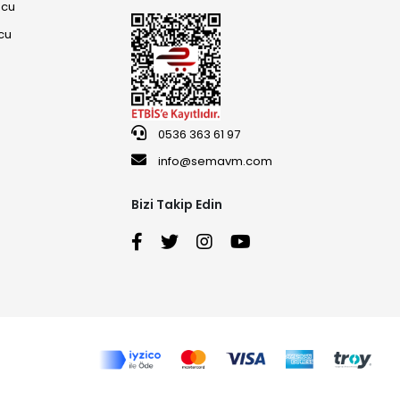
ucu
cu
0536 363 61 97
info@semavm.com
Bizi Takip Edin