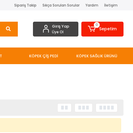
Sipariş Takip
Sıkça Sorulan Sorular
Yardım
İletişim
0
Giriş Yap
Sepetim
Üye Ol
T
KÖPEK ÇİŞ PEDİ
KÖPEK SAĞLIK ÜRÜNÜ