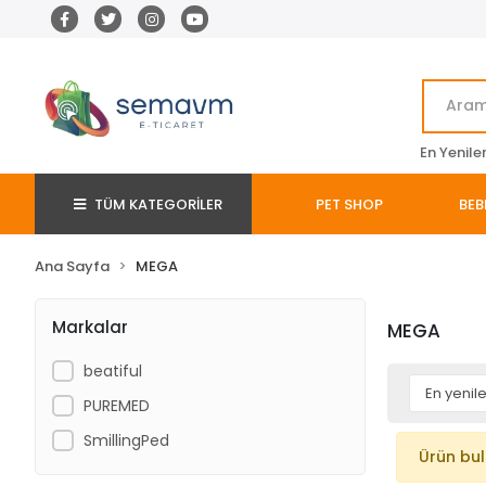
En Yenile
TÜM KATEGORİLER
PET SHOP
BEB
Ana Sayfa
MEGA
Markalar
MEGA
beatiful
PUREMED
SmillingPed
Ürün bu