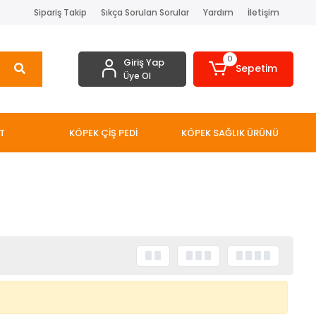
Sipariş Takip
Sıkça Sorulan Sorular
Yardım
İletişim
0
Giriş Yap
Sepetim
Üye Ol
T
KÖPEK ÇİŞ PEDİ
KÖPEK SAĞLIK ÜRÜNÜ