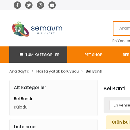
En Yenile
TÜM KATEGORİLER
PET SHOP
BEB
Ana Sayfa
Hasta yatak koruyucu
Bel Bantlı
Alt Kategoriler
Bel Bantlı
Bel Bantlı
Külotlu
Ürün bu
Listeleme