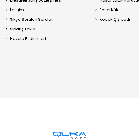
Mesafeli Satış Sözleşmesi
Hasta yatak koruyu
İletişim
Emici Külot
Sıkça Sorulan Sorular
Köpek Çiş pedi
Sipariş Takip
Havale Bildirimleri