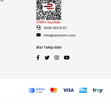
cu
0536 363 61 97
info@semavm.com
Bizi Takip Edin