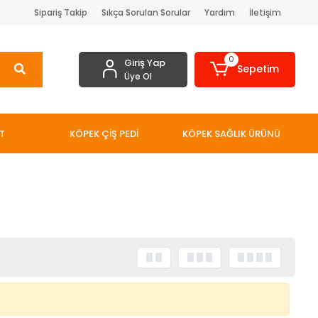
Sipariş Takip
Sıkça Sorulan Sorular
Yardım
İletişim
0
Giriş Yap
Sepetim
Üye Ol
T
KÖPEK ÇİŞ PEDİ
KÖPEK SAĞLIK ÜRÜNÜ