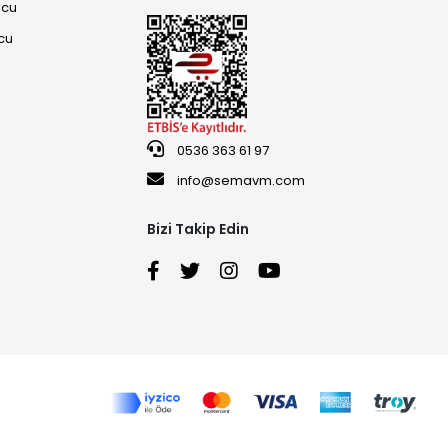
ucu
cu
0536 363 61 97
info@semavm.com
Bizi Takip Edin