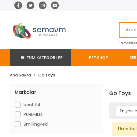
En Yenile
TÜM KATEGORİLER
PET SHOP
BEB
Ana Sayfa
Go Toys
Markalar
Go Toys
beatiful
PUREMED
SmillingPed
Ürün bu