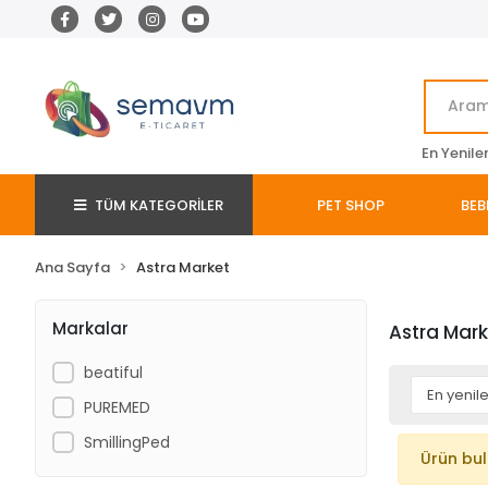
En Yenile
TÜM KATEGORİLER
PET SHOP
BEB
Ana Sayfa
Astra Market
Markalar
Astra Mark
beatiful
PUREMED
SmillingPed
Ürün bu