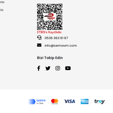
ucu
cu
0536 363 61 97
info@semavm.com
Bizi Takip Edin