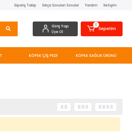
Sipariş Takip
Sıkça Sorulan Sorular
Yardım
İletişim
0
Giriş Yap
Sepetim
Üye Ol
T
KÖPEK ÇİŞ PEDİ
KÖPEK SAĞLIK ÜRÜNÜ